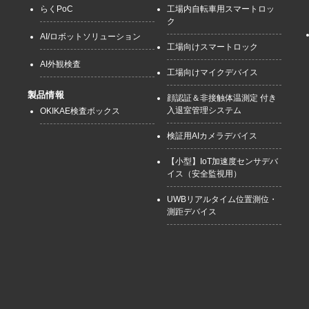
らくPoC
工場内自転車用スマートロッ
ク
AI/ロボットソリューション
工場向けスマートロック
AI外観検査
工場向けマイクデバイス
製品情報
顔認証＆非接触体温測定 付き
入退室管理システム
OKIKAE検査ボックス
検証用AIカメラデバイス
【小型】IoT加速度センサデバ
イス（安全監視用）
UWBリアルタイム位置測位・
測距デバイス