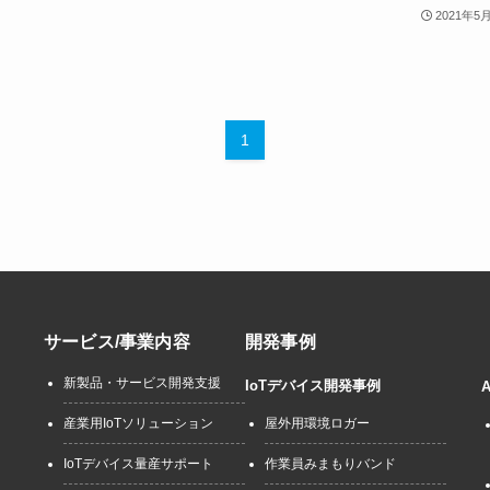
2021年5
1
サービス/事業内容
開発事例
新製品・サービス開発支援
IoTデバイス開発事例
産業用IoTソリューション
屋外用環境ロガー
IoTデバイス量産サポート
作業員みまもりバンド