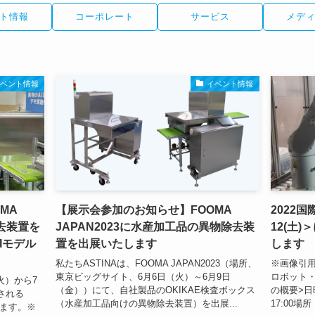
ト情報
コーポレート
サービス
メデ
イベント情報
イベント情報
MA
【展示会参加のお知らせ】FOOMA
2022国
除去装置を
JAPAN2023に水産加工品の異物除去装
12(土
Iモデル
置を出展いたします
します
私たちASTINAは、FOOMA JAPAN2023（場所、
※画像引用
東京ビッグサイト、6月6日（火）～6月9日
ロボット・
（火）から7
（金））にて、自社製品のOKIKAE検査ボックス
の概要>日時：
催される
（水産加工品向けの異物除去装置）を出展...
17:00場
します。※