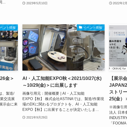
..
2023年5月10日
2022年2
イベント情報
イベント情報
/26金＞
AI・人工知能EXPO秋＜2021/10/27(水)
【展示会
～10/29(金)＞に出展します
JAPAN
ストリーフ
は、製造/
画像引用元：開催概要 | AI・人工知能
25(金
産業交流展
EXPO【秋】 株式会社ASTINAでは、製造/作業現
当展示会に来
場のDXに関わるプロダクトを、AI・人工知能
※画像引用元
EXPO【秋】に出展することが決定いたしま...
法人 日本
INDUSTR
2021年9月29日
「FOOMA J