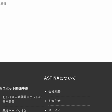
月25日
ASTINAについて
AI/ロボット開発事例
会社概要
おしぼり自動展開ロボットの
お知らせ
共同開発
メディア
基板ケーブル挿入