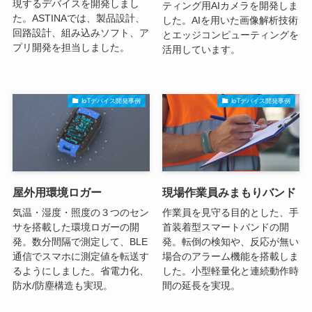
現するデバイスを開発しまし
ティング用AIカメラを開発しま
た。ASTINAでは、製品設計、
した。AIを用いた画像解析技術
回路設計、組み込みソフト、ア
とエッジコンピューティングを
プリ開発を担当しました。
活用しています。
IoTデバイス開発事例
IoTデバイス開発事例
屋外用環境ロガー
現場作業員みまもりバンド
気温・湿度・照度の３つのセン
作業員を見守る目的とした、手
サを搭載した環境ロガーの開
首装着型スマートバンドの開
発。数分間隔で測定して、BLE
発。転倒の検知や、反応が無い
通信でスマホに測定値を転送す
場合のアラーム機能を搭載しま
るようにしました。省電力化、
した。小型軽量化と連続動作時
防水/防塵構造も実現。
間の延長を実現。