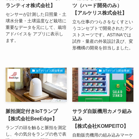
ランティオ株式会社】
ツ（ハード開発のみ）
【アルケリス株式会社】
センサーが計測した日照量・土
壌水分量・土壌温度など栽培に
立ち仕事のつらさをなくすとい
重要なデータを元にして、栽培
うコンセプトで開発されたアシ
アドバイスを アプリに表示し
ストスーツです。ASTINAでは
ます。
試作・量産の外装設計及び、変
形機構の開発を担当しました。
IoTデバイス開発事例
IoTデバイス開発事例
脈拍測定付きIoTランプ
サラダ自販機用カメラ組み
【株式会社BeeEdge】
込み
【株式会社KOMPEITO】
ランプの頭を触ると脈拍を測定
し、今の気分をランプの色で表
自動販売機用の組み込みマーケ