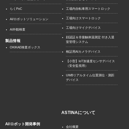
工場内自転車用スマートロック
らくPoC
工場向けスマートロック
AI/ロボットソリューション
工場向けマイクデバイス
AI外観検査
顔認証＆非接触体温測定 付き入退
製品情報
室管理システム
OKIKAE検査ボックス
検証用AIカメラデバイス
【小型】IoT加速度センサデバイス
（安全監視用）
UWBリアルタイム位置測位・測距
デバイス
ASTINAについて
AI/ロボット開発事例
会社概要