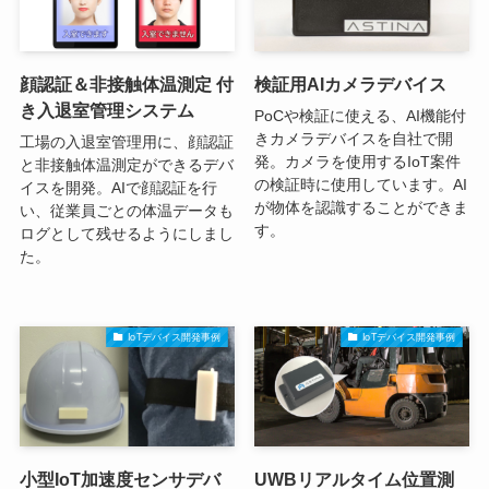
顔認証＆非接触体温測定 付
検証用AIカメラデバイス
き入退室管理システム
PoCや検証に使える、AI機能付
きカメラデバイスを自社で開
工場の入退室管理用に、顔認証
発。カメラを使用するIoT案件
と非接触体温測定ができるデバ
の検証時に使用しています。AI
イスを開発。AIで顔認証を行
が物体を認識することができま
い、従業員ごとの体温データも
す。
ログとして残せるようにしまし
た。
IoTデバイス開発事例
IoTデバイス開発事例
小型IoT加速度センサデバ
UWBリアルタイム位置測