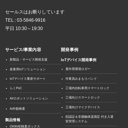
セールスはお断りしています
TEL : 03-5846-9916
平日 10:30～19:30
サービス/事業内容
開発事例
新製品・サービス開発支援
IoTデバイス開発事例
屋外用環境ロガー
産業用IoTソリューション
作業員みまもりバンド
IoTデバイス量産サポート
工場内自転車用スマートロック
らくPoC
工場向けスマートロック
AI/ロボットソリューション
工場向けマイクデバイス
AI外観検査
顔認証＆非接触体温測定 付き入退
製品情報
室管理システム
OKIKAE検査ボックス