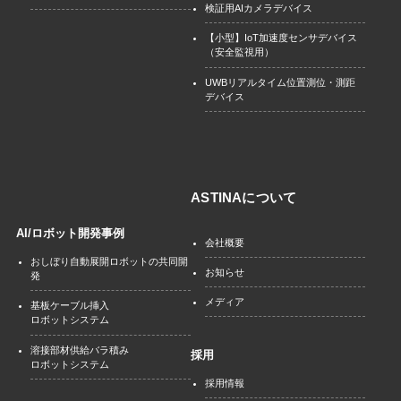
検証用AIカメラデバイス
【小型】IoT加速度センサデバイス
（安全監視用）
UWBリアルタイム位置測位・測距
デバイス
ASTINAについて
AI/ロボット開発事例
会社概要
おしぼり自動展開ロボットの共同開
お知らせ
発
メディア
基板ケーブル挿入
ロボットシステム
溶接部材供給バラ積み
採用
ロボットシステム
採用情報