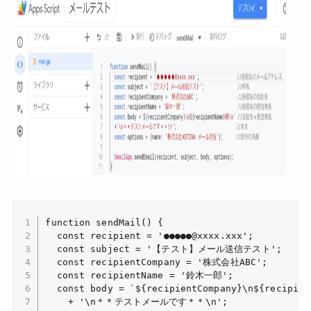
function sendMail() {

  const recipient = '●●●●●@xxxx.xxx';　   
  const subject = '【テスト】メール送信テスト'; 　　 
  const recipientCompany = '株式会社ABC';　    
  const recipientName = '鈴木一郎';　          
  const body = `${recipientCompany}\n${recipien
    + '\n＊＊テストメールです＊＊\n';               