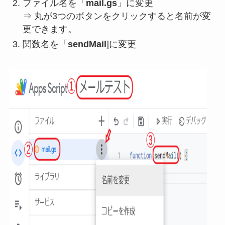
ファイル名を「
mail.gs
」に変更
⇒ 丸が3つのボタンをクリックすると名前が変
更できます。
関数名を「
sendMail
]に変更