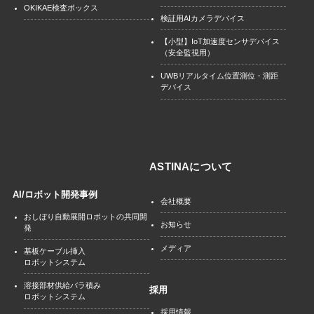
OKIKAE検査ボックス
検証用AIカメラデバイス
【小型】IoT加速度センサデバイス
（安全監視用）
UWBリアルタイム位置測位・測距
デバイス
ASTINAについて
AI/ロボット開発事例
会社概要
おしぼり自動展開ロボットの共同開
お知らせ
発
メディア
基板ケーブル挿入
ロボットシステム
溶接部材供給バラ積み
採用
ロボットシステム
採用情報