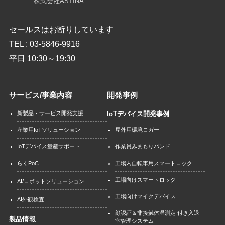
株式会社ASTINA
セールスはお断りしています
TEL : 03-5846-9916
平日 10:30～19:30
サービス/事業内容
開発事例
新製品・サービス開発支援
IoTデバイス開発事例
屋外用環境ロガー
産業用IoTソリューション
作業員みまもりバンド
IoTデバイス量産サポート
工場内自転車用スマートロック
らくPoC
工場向けスマートロック
AI/ロボットソリューション
工場向けマイクデバイス
AI外観検査
顔認証＆非接触体温測定 付き入退
製品情報
室管理システム