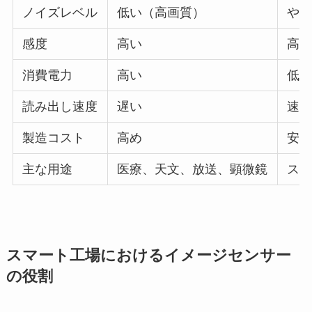
ノイズレベル
低い（高画質）
や
感度
高い
高
消費電力
高い
低
読み出し速度
遅い
速
製造コスト
高め
安
主な用途
医療、天文、放送、顕微鏡
ス
スマート工場におけるイメージセンサー
の役割